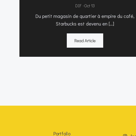
-
DIF
Oct 13
Du petit magasin de quartier à empire du café,
Starbucks est devenu en […]
Read Article
Portfolio