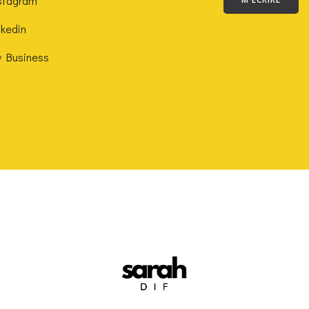
stagram
nkedin
 Business