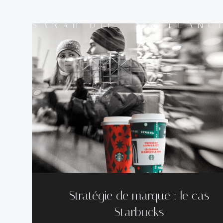
Aller
au
SARAH DIF - FREELANC
contenu
Stratégie de marque : le cas
Starbucks