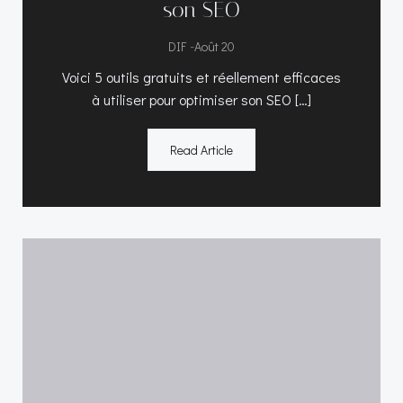
son SEO
-
DIF
Août 20
Voici 5 outils gratuits et réellement efficaces
à utiliser pour optimiser son SEO […]
Read Article