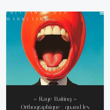
Aller
SARAH DIF -
au
FREELANCE WEB
contenu
MARKETING
« Rage-Baiting »
Orthographique : quand les