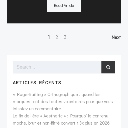
Read Article
Posts
Po
Page
Page
Page
Next
1
2
3
navigation
na
Search
for:
ARTICLES RÉCENTS
« Rage-Baiting » Orthographique : quand les
marques font des fautes volontaires pour que vous
laissiez un commentaire.
La fin de l’ère « Aesthetic » : Pourquoi le contenu
moche, brut et non-filtré convertit 3x plus en 2026