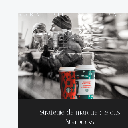
Aller
au
SARAH DIF - FREELANC
contenu
Stratégie de marque : le cas
Starbucks