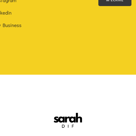
stagram
nkedin
 Business