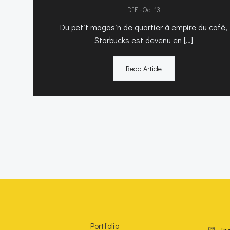
-
DIF
Oct 13
Du petit magasin de quartier à empire du café,
Starbucks est devenu en […]
Read Article
Portfolio