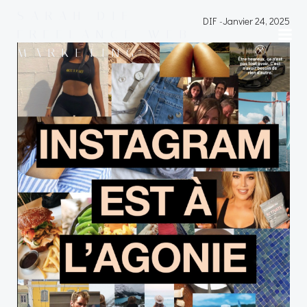
Aller
SARAH DIF -
DIF
-
Janvier 24, 2025
au
FREELANCE WEB
contenu
MARKETING