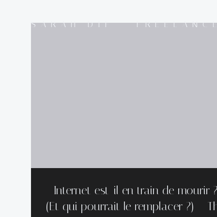
Aller
au
SARAH DIF - FREELANC
contenu
Internet est-il en train de mourir 
(Et qui pourrait le remplacer ?) – T