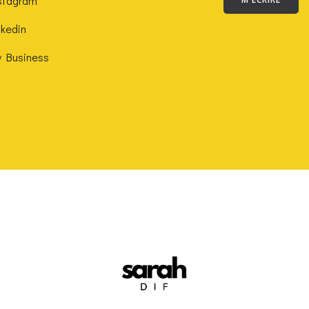
stagram
nkedin
 Business