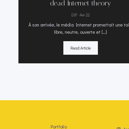
dead Internet theory
-
DIF
Avr 22
À son arrivée, le média Internet promettait une toi
libre, neutre, ouverte et […]
Read Article
Portfolio