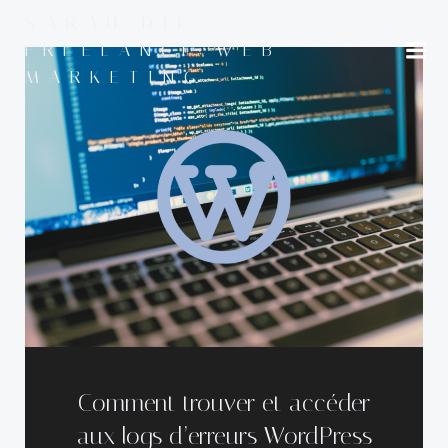
Aller
SARAH DIF -
au
FREELANCE WEB
contenu
MARKETING
Comment trouver et accéder
aux logs d’erreurs WordPress