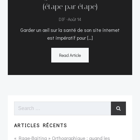
(étape par étape)
-
DIF
Août 14
Garder un œil sur la santé de son site internet
est impératif pour […]
Read Article
Search
for:
ARTICLES RÉCENTS
« Rage-Baiting » Orthographique : quand les