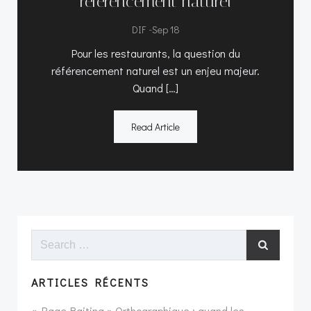
référencement naturel
-
DIF
Sep 18
Pour les restaurants, la question du
référencement naturel est un enjeu majeur.
Quand […]
Read Article
Search
for:
ARTICLES RÉCENTS
« Rage-Baiting » Orthographique : quand les