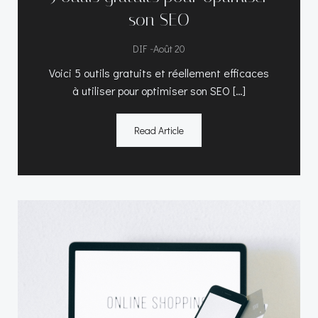
son SEO
-
DIF
Août 20
Voici 5 outils gratuits et réellement efficaces
à utiliser pour optimiser son SEO […]
Read Article