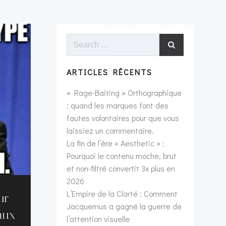
PORTFOLIO
ARTICLES
Search
for:
ARTICLES RÉCENTS
« Rage-Baiting » Orthographique
: quand les marques font des
fautes volontaires pour que vous
laissiez un commentaire.
La fin de l’ère « Aesthetic » :
Pourquoi le contenu moche, brut
et non-filtré convertit 3x plus en
2026
L’Empire de la Clarté : Comment
ur
Jacquemus a gagné la guerre de
aux
l’attention visuelle