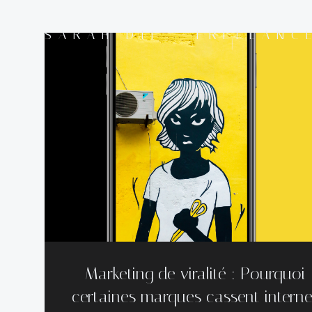
Aller
au
SARAH DIF - FREELANC
contenu
Marketing de viralité : Pourquoi
certaines marques cassent interne