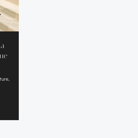
la
que
ture,