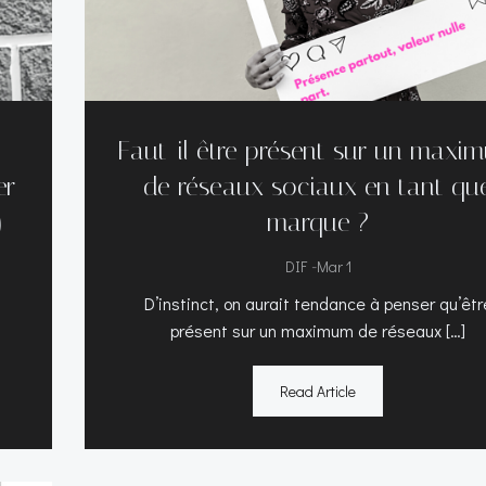
Faut-il être présent sur un maxi
er
de réseaux sociaux en tant qu
)
marque ?
-
DIF
Mar 1
D’instinct, on aurait tendance à penser qu’êtr
présent sur un maximum de réseaux […]
Read Article