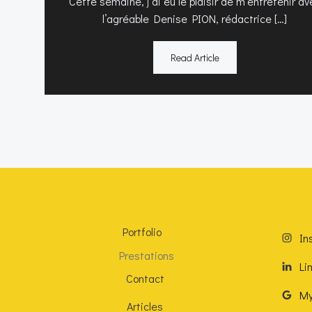
Cette semaine, j’ai eu le plaisir de m’entretenir av
l’agréable Denise PION, rédactrice […]
Read Article
Portfolio
In
Prestations
Li
Contact
My
Articles