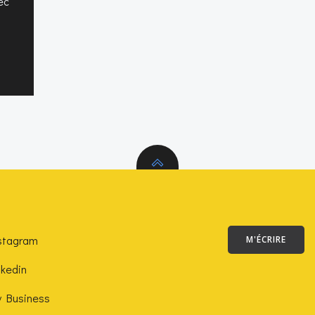
ec
stagram
M'ÉCRIRE
nkedin
 Business