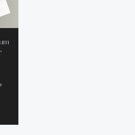
mum
e
e