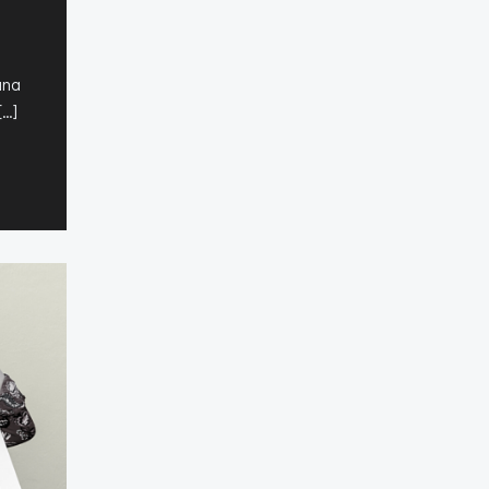
ana
[…]