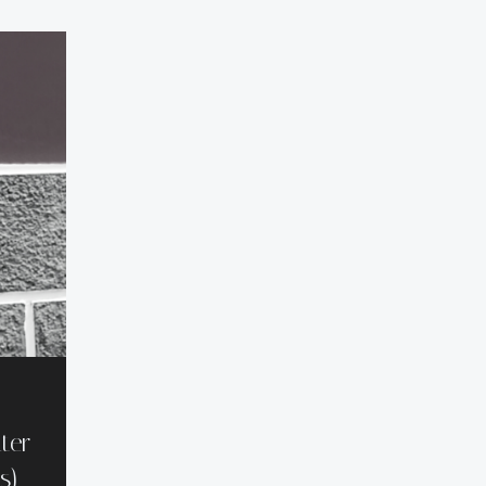
ter
s)