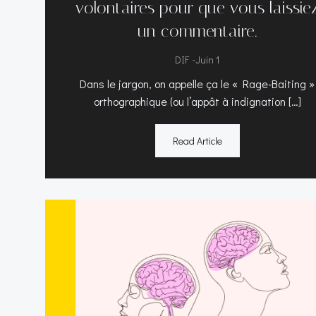
volontaires pour que vous laissie
un commentaire.
-
DIF
Juin 1
Dans le jargon, on appelle ça le « Rage-Baiting »
orthographique (ou l’appât à indignation […]
Read Article