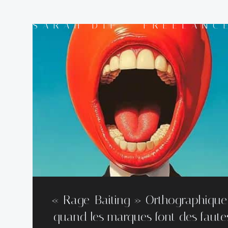
Aller
au
SARAH DIF - FREELANC
contenu
« Rage-Baiting » Orthographique
quand les marques font des faute