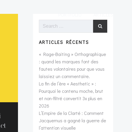
PORTFOLIO
ARTICLES
Search
for:
ARTICLES RÉCENTS
« Rage-Baiting » Orthographique
: quand les marques font des
fautes volontaires pour que vous
laissiez un commentaire.
La fin de l’ère « Aesthetic » :
Pourquoi le contenu moche, brut
et non-filtré convertit 3x plus en
2026
L’Empire de la Clarté : Comment
i
Jacquemus a gagné la guerre de
net
l’attention visuelle